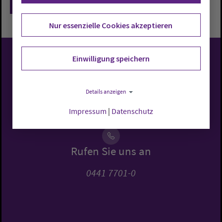
Zurück
Nur essenzielle Cookies akzeptieren
Einwilligung speichern
Evangelisch-Lutherische
Kirche in Oldenburg
Details anzeigen
Impressum
|
Datenschutz
Rufen Sie uns an
0441 7701-0