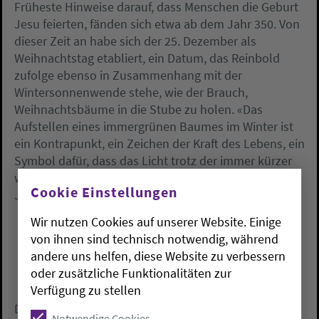
Früheste Hinweise darauf, dass Menschen die Geburt
Jesu feierten, fänden sich etwa ab dem Jahr 350. Von
dieser Zeit an habe sich der 25. Dezember als
Weihnachtstag etabliert, ein Datum, das Reinbold
zufolge ebenso in Zusammenhang mit der
Wintersonnenwende stehe, wie der Brauch,
Weihnachtsbäume in die Stube zu holen. «Das
Aufstellen eines immergrünen Baumes im Winter ist
ein Kontrapunkt, ein Zeichen der Kraft des Lebens, ein
Symbol dafür, dass das Licht trotz der immer kürzer
werdenden Tage wiederkommen wird.» Seit dem 16.
Cookie Einstellungen
Jahrhundert sei diese Praxis gut belegt.
Wir nutzen Cookies auf unserer Website. Einige
von ihnen sind technisch notwendig, während
andere uns helfen, diese Website zu verbessern
oder zusätzliche Funktionalitäten zur
Verfügung zu stellen
Das Schmücken des Weihnachtsbaumes wiederum
Notwendige Cookies