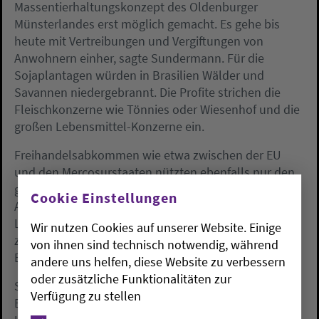
Massentierhaltungskonzept des Oldenburger
Münsterlandes erst möglich gemacht. Es gehe bis
heute mit Vertreibungen und Vergiftungen von
Anwohnern einher, sagte Sundermann. Für die
Sojaplantagen würden in Brasilien Wälder und
Savannen niedergebrannt. Die Profite strichen die
Fleischkonzerne wie Tönnies oder Wiesenhof und die
großen Lebensmittel-Konzerne ein.
Freihandelsabkommen wie etwa zwischen der EU
und den Mercosurstaaten nützten ebenfalls nur den
großen Unternehmen, sagte Sprecher der Jungen
Cookie Einstellungen
Arbeitsgemeinschaft bäuerliche Landwirtschaft,
Lennart Tiller. Die Fixierung auf Im- und Exporte
Wir nutzen Cookies auf unserer Website. Einige
zerstöre die Grundlage vieler landwirtschaftlicher
von ihnen sind technisch notwendig, während
Betriebe in Europa und im Globalen Süden.
andere uns helfen, diese Website zu verbessern
oder zusätzliche Funktionalitäten zur
Seit Jahren warnt den Angaben zufolge ein breites
Verfügung zu stellen
Bündnis in der Region vor den unberechenbaren