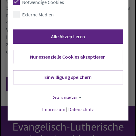
Umweltschäden durch die Weservertiefungen. «Die
Notwendige Cookies
Schäden der letzten Ausbaggerungen sind noch lange
Externe Medien
nicht behoben, die Betroffenen nicht entschädigt»,
sagte Annette Chapligin vom Bündnis gegen die
Weservertiefung. Die Wesermündungsregion verliere
immer mehr Pflanzen und Tiere. Die Wassergräben
Alle Akzeptieren
zwischen den Weidewiesen versalzten und nähmen
den Höfen ihre Existenzgrundlage.
Nur essenzielle Cookies akzeptieren
Einwilligung speichern
Zurück
Details anzeigen
Impressum
|
Datenschutz
Evangelisch-Lutherische