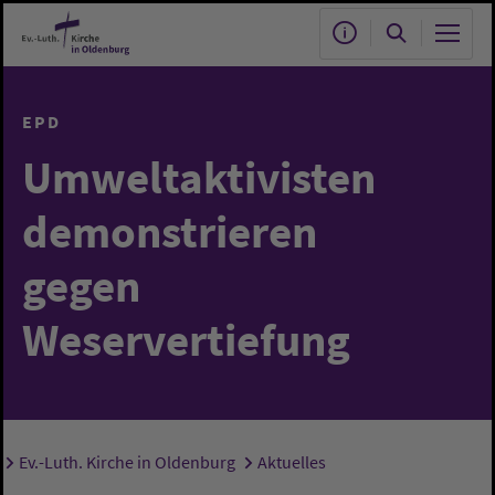
Zum Hauptinhalt springen
EPD
Umweltaktivisten
demonstrieren
gegen
Weservertiefung
Ev.-Luth. Kirche in Oldenburg
Aktuelles
Sie sind hier: