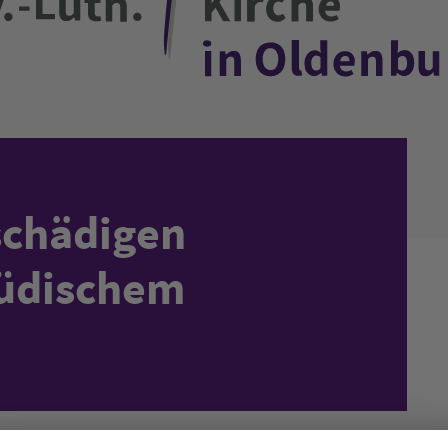
chädigen
jüdischem