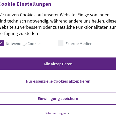
Cookie Einstellungen
ir nutzen Cookies auf unserer Website. Einige von ihnen
ind technisch notwendig, während andere uns helfen, dies
ebsite zu verbessern oder zusätzliche Funktionalitäten zur
erfügung zu stellen
Notwendige Cookies
Externe Medien
nte haben auf einem jüdischen Friedhof in
d ein Hinweisschild herausgerissen. Die
hen, wie die Polizei am Montag mitteilte. Eine
Alle Akzeptieren
ngen am Sonntagnachmittag entdeckt.
Nur essenzielle Cookies akzeptieren
Einwilligung speichern
age eingrenzen, hieß es. Die Sachbeschädigungen
egangen worden. Die Besucherin sei am
Details anzeigen