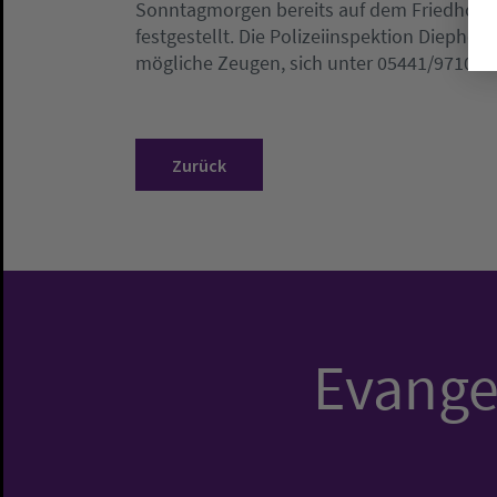
Sonntagmorgen bereits auf dem Friedhof g
festgestellt. Die Polizeiinspektion Diepho
mögliche Zeugen, sich unter 05441/9710 z
Zurück
Evangel