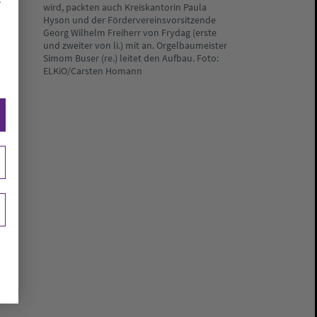
wird, packten auch Kreiskantorin Paula
Hyson und der Fördervereinsvorsitzende
Georg Wilhelm Freiherr von Frydag (erste
und zweiter von li.) mit an. Orgelbaumeister
Simom Buser (re.) leitet den Aufbau. Foto:
ELKiO/Carsten Homann