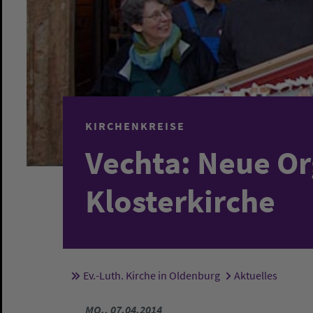
KIRCHENKREISE
Vechta: Neue Org
Klosterkirche
Ev.-Luth. Kirche in Oldenburg
Aktuelles
Sie sind hier:
MO., 07.04.2014