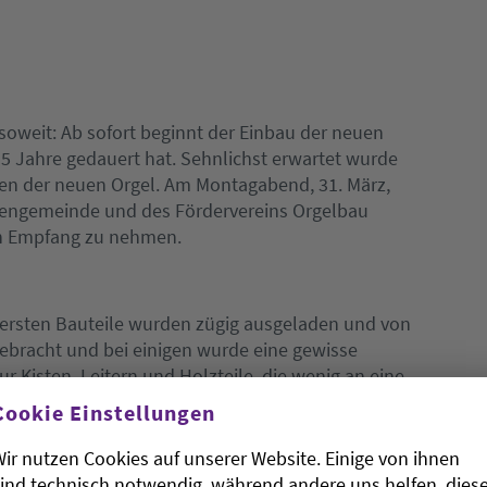
e soweit: Ab sofort beginnt der Einbau der neuen
5 Jahre gedauert hat. Sehnlichst erwartet wurde
len der neuen Orgel. Am Montagabend, 31. März,
chengemeinde und des Fördervereins Orgelbau
 in Empfang zu nehmen.
e ersten Bauteile wurden zügig ausgeladen und von
ebracht und bei einigen wurde eine gewisse
Kisten, Leitern und Holzteile, die wenig an eine
it angereiste Orgelbaumeister Simon Buser konnte
Cookie Einstellungen
lgt. Für den ersten Teil des Aufbaus sind nun
dig. Und so freuten sich alle, dass die erste
ir nutzen Cookies auf unserer Website. Einige von ihnen
r Vechtaer Klosterkirche einleitet.
ind technisch notwendig, während andere uns helfen, dies