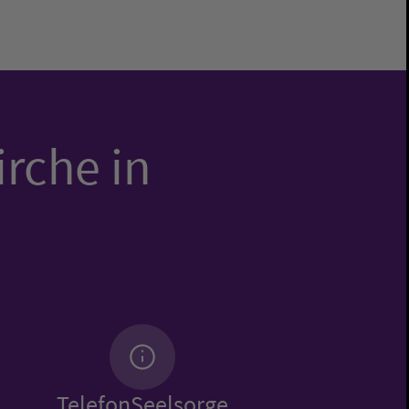
irche in
TelefonSeelsorge