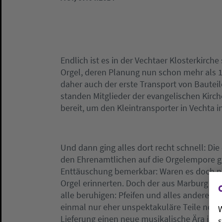
Endlich ist es in der Vechtaer Klosterkirch
Orgel, deren Planung nun schon mehr als 1
daher auch der erste Transport von Bautei
standen Mitglieder der evangelischen Kir
bereit, um den Kleintransporter in Vechta
Und dann ging alles dort recht schnell: Di
den Ehrenamtlichen auf die Orgelempore g
Enttäuschung bemerkbar: Waren es doch nur 
Orgel erinnerten. Doch der aus Marburg m
alle beruhigen: Pfeifen und alles andere fo
einmal nur eher unspektakuläre Teile notwen
W
Lieferung einen neue musikalische Ära in de
s