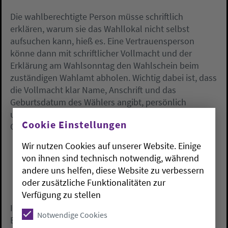
Die wahlberechtigte Person müsse schriftlich
erklären, warum sie das Wahllokal nicht selbst
aufsuchen kann, hieß es. Eine Vertrauensperson
könne dann mit schriftlicher Vollmacht und der
Erklärung am Wahlsonntag den Wahlschein beim
zuständigen Wahlamt abholen. Wichtig dabei ist, dass
die Vollmacht klar Name, Anschrift und das
Geburtsdatum des Wählers angibt, persönlich
unterschrieben ist sowie den Abholer mit Name und
Cookie Einstellungen
Geburtsdatum benennt.
Wir nutzen Cookies auf unserer Website. Einige
von ihnen sind technisch notwendig, während
andere uns helfen, diese Website zu verbessern
oder zusätzliche Funktionalitäten zur
Verfügung zu stellen
In der Regel sei das Wahlamt im Rathaus oder
Notwendige Cookies
Bürgerbüro untergebracht, nicht aber in einem