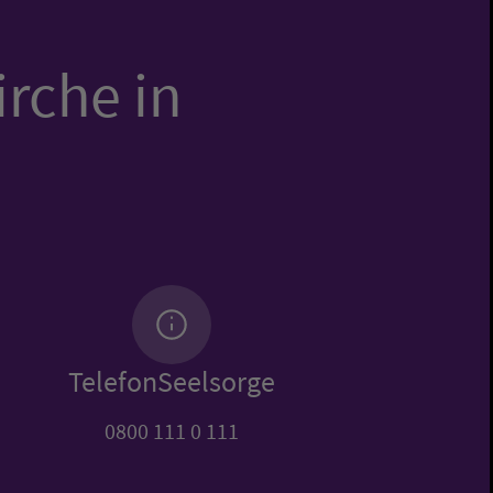
irche in
TelefonSeelsorge
0800 111 0 111