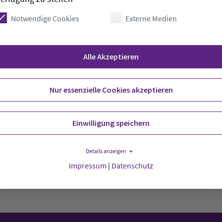
Notwendige Cookies
Externe Medien
Alle Akzeptieren
ienst der evangelischen und der katholischen
desweiten Überblick über die Gottesdienste und
 zur Weihnachtszeit. Zahlreiche
Nur essenzielle Cookies akzeptieren
 Konfessionen beteiligen sich an dem Service,
 zu geben, ihren Weihnachtsgottesdienst zu
Einwilligung speichern
Details anzeigen
Impressum
|
Datenschutz