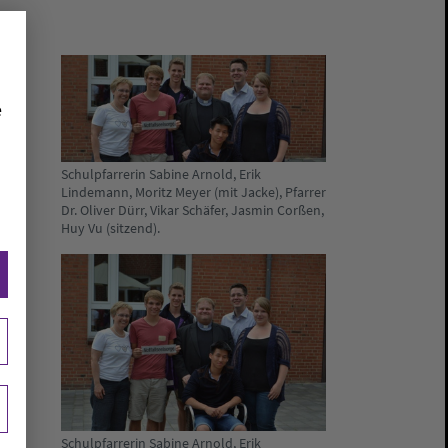
e
Schulpfarrerin Sabine Arnold, Erik
Lindemann, Moritz Meyer (mit Jacke), Pfarrer
Dr. Oliver Dürr, Vikar Schäfer, Jasmin Corßen,
Huy Vu (sitzend).
Schulpfarrerin Sabine Arnold, Erik