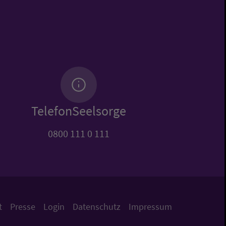
TelefonSeelsorge
0800 111 0 111
t
Presse
Login
Datenschutz
Impressum