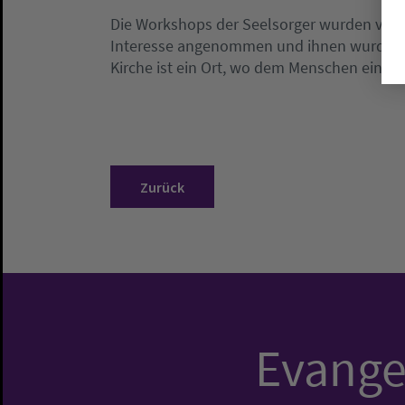
Die Workshops der Seelsorger wurden von
Interesse angenommen und ihnen wurde deut
Kirche ist ein Ort, wo dem Menschen eine h
Zurück
Evangel