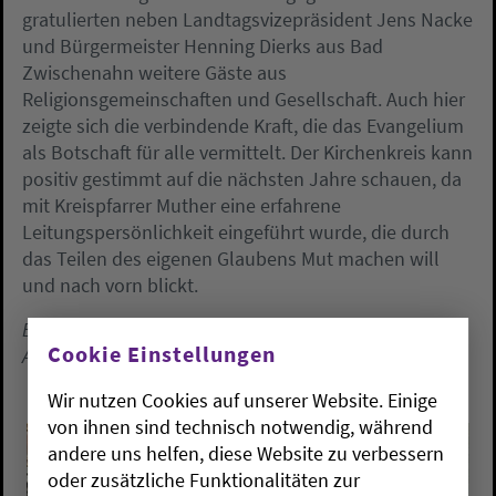
gratulierten neben Landtagsvizepräsident Jens Nacke
und Bürgermeister Henning Dierks aus Bad
Zwischenahn weitere Gäste aus
Religionsgemeinschaften und Gesellschaft. Auch hier
zeigte sich die verbindende Kraft, die das Evangelium
als Botschaft für alle vermittelt. Der Kirchenkreis kann
positiv gestimmt auf die nächsten Jahre schauen, da
mit Kreispfarrer Muther eine erfahrene
Leitungspersönlichkeit eingeführt wurde, die durch
das Teilen des eigenen Glaubens Mut machen will
und nach vorn blickt.
Ein Beitrag von: Friedemann Hönsch, Kirchenkreis
Cookie Einstellungen
Ammerland.
Wir nutzen Cookies auf unserer Website. Einige
von ihnen sind technisch notwendig, während
andere uns helfen, diese Website zu verbessern
oder zusätzliche Funktionalitäten zur