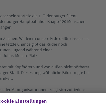
schein startete die 1. Oldenburger Silent
Oldenburger Hauptbahnhof. Knapp 120 Menschen
gangen.
n Zeichen. Wir feiern unsere Erde dafür, dass sie es
eine letzte Chance gibt das Ruder noch
Grünen Jugend während einer
 Julius-Mosen-Platz.
tet mit Kopfhörern und von außen nicht hörbarer
ger Stadt. Dieses ungewöhnliche Bild erregte bei
amkeit.
 der Mitorganisatorinnen, zeigt sich zufrieden:
en auf den Weg nach Oldenburg gemacht haben und
Cookie Einstellungen
ndel gesetzt haben“.