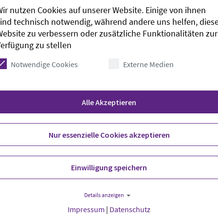
ir nutzen Cookies auf unserer Website. Einige von ihnen
ltet vom Jugendumweltnetzwerk JANUN e.V. in
ind technisch notwendig, während andere uns helfen, dies
gend Oldenburg, der Akademie der Ev.-Luth. Kirche
ebsite zu verbessern oder zusätzliche Funktionalitäten zur
.
erfügung zu stellen
Notwendige Cookies
Externe Medien
Alle Akzeptieren
Nur essenzielle Cookies akzeptieren
Einwilligung speichern
Details anzeigen
Impressum
|
Datenschutz