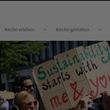
Kirche erleben
Kirche gestalten
Submenu for "Kirche erleben
Sub