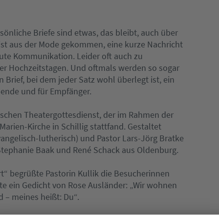
sönliche Briefe sind etwas, das bleibt, auch über
 ist aus der Mode gekommen, eine kurze Nachricht
ute Kommunikation. Leider oft auch zu
er Hochzeitstagen. Und oftmals werden so sogar
Brief, bei dem jeder Satz wohl überlegt ist, ein
bende und für Empfänger.
ischen Theatergottesdienst, der im Rahmen der
arien-Kirche in Schillig stattfand. Gestaltet
vangelisch-lutherisch) und Pastor Lars-Jörg Bratke
n Stephanie Baak und René Schack aus Oldenburg.
“ begrüßte Pastorin Kullik die Besucherinnen
erte ein Gedicht von Rose Ausländer: „Wir wohnen
d – meines heißt: Du“.