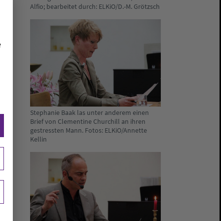
Alfio; bearbeitet durch: ELKiO/D.-M. Grötzsch
e
Stephanie Baak las unter anderem einen
Brief von Clementine Churchill an ihren
gestressten Mann. Fotos: ELKiO/Annette
Kellin