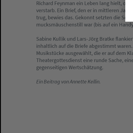
Richard Feynman ein Leben lang hielt, obwo
verstarb. Ein Brief, den er in mittleren Jah
trug, bewies das. Gekonnt setzten die Schau
mucksmäuschenstill war (bis auf ein Handy
Sabine Kullik und Lars-Jörg Bratke flankiert
inhaltlich auf die Briefe abgestimmt waren
Musikstücke ausgewählt, die er auf dem Kla
Theatergottesdienst eine runde Sache, ein
gegenseitigen Wertschätzung.
Ein Beitrag von Annette Kellin.