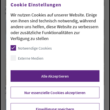
Cookie Einstellungen
Zum Workshop Das Pressefoto in der Kirchenarbeit trafen zehn
Haupt- und Ehrenamtliche Mitarbeitende. Foto: Axel Biewer
Wir nutzen Cookies auf unserer Website. Einige
von ihnen sind technisch notwendig, während
andere uns helfen, diese Website zu verbessern
oder zusätzliche Funktionalitäten zur
Verfügung zu stellen
Notwendige Cookies
Externe Medien
Alle Akzeptieren
Exkursion zu nahegelegenen Neuender Kirche aus dem 14.
Nur essenzielle Cookies akzeptieren
Jahrhundert. Foto: Rüdiger Schaarschmidt
Einwilligung speichern