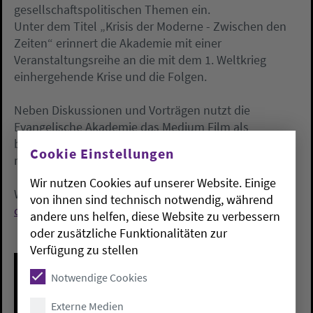
gesellschaftspolitischen Themen ein.
Unter dem Titel „Krisis der Moderne - Zwischen den
Zeiten“ erinnert die Akademie mit einer
Veranstaltungsreihe an die mit dem 1. Weltkrieg
einhergehende Krise und die Folgen.
Neben Diskussionen und Vorträgen nutzt die
Evangelische Akademie das Medium Film als
besonderen thematischen Zugang, unter anderem
Cookie Einstellungen
mit einer Exkursion zur Berlinale 2019.
Wir nutzen Cookies auf unserer Website. Einige
Weitere Informationen unter:
www.akademie-
von ihnen sind technisch notwendig, während
oldenburg.de
andere uns helfen, diese Website zu verbessern
oder zusätzliche Funktionalitäten zur
Verfügung zu stellen
Notwendige Cookies
Externe Medien