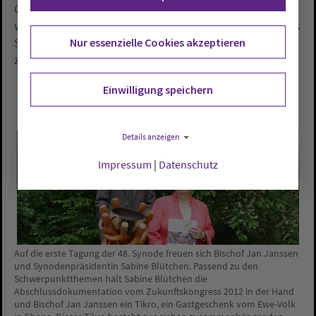
Gemeindeglieder sowie 18 Pfarrerinnen und Pfarrer)
wurden von den Kreissynoden gewählt. Weitere sechs
Synodale wurden vom Oberkirchenrat berufen, dazu
Nur essenzielle Cookies akzeptieren
zählen erstmalig auch zwei Jugenddelegierte.
Einwilligung speichern
Details anzeigen
Impressum
|
Datenschutz
Auf die erste Tagung der 48. Synode freuen sich Bischof Jan Janssen
und Synodenpräsidentin Sabine Blütchen. Passend zu den
Schwerpunktthemen hält Sabine Blütchen die
Abschlussdokumentation vom Zukunftskongress 2012 in der Hand
und Bischof Jan Janssen ein Tikro, ein Gastgeschenk vom Ewe-Volk