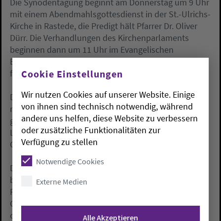
Die Synodentagung beginnt am Donnerstag um 9 Uhr
mit einem Abendmahlsgottesdienst in der St.-Ulrichs-
Kirche in Rastede, die Predigt hält Pfarrer Dr. Oliver
Dürr. Die Verhandlungen des Kirchenparlaments
beginnen dann um 11 Uhr im Evangelischen
Bildungshaus Rastede. Sie werden dann am Freitag
fortgesetzt.
Cookie Einstellungen
Wir nutzen Cookies auf unserer Website. Einige
Die Synode ist das oberste Organ der Kirche. Sie
von ihnen sind technisch notwendig, während
nimmt stellvertretend für die Gemeinden die
andere uns helfen, diese Website zu verbessern
geistliche und rechtliche Verantwortung für das
oder zusätzliche Funktionalitäten zur
Leben der Kirche wahr. Ihr steht die kirchliche
Verfügung zu stellen
Gesetzgebung zu.
Notwendige Cookies
Die Synode, deren Amtzeit sechs Jahre beträgt,
besteht zu einem Drittel aus Pastorinnen und
Externe Medien
Pastoren und zu zwei Dritteln aus anderen
Gemeindegliedern. 54 Mitglieder (36 Kirchenälteste
oder sonstige im kirchlichen Leben bewährte
Alle Akzeptieren