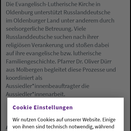
Die Evangelisch-Lutherische Kirche in
Oldenburg unterstützt Russlanddeutsche
im Oldenburger Land unter anderem durch
seelsorgerliche Betreuung. Viele
Russlanddeutsche suchen nach ihrer
religiösen Verankerung und stoßen dabei
auf ihre evangelische bzw. lutherische
Familiengeschichte. Pfarrer Dr. Oliver Dürr
aus Molbergen begleitet diese Prozesse und
koordiniert als
Aussiedler*innenbeauftragter die
Aussiedler*innenarbeit.
Cookie Einstellungen
Wir nutzen Cookies auf unserer Website. Einige
von ihnen sind technisch notwendig, während
Arne Schäfer, Zwiespältige Lebenswelten.