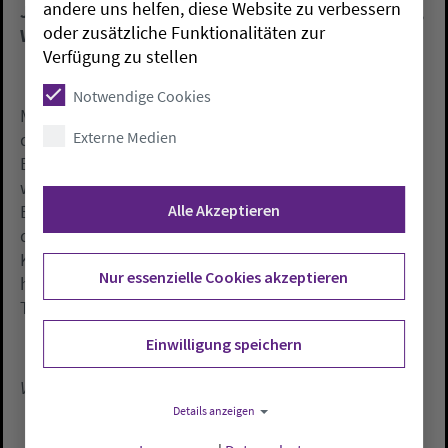
andere uns helfen, diese Website zu verbessern
Jugendliche in evangelikalen Aussiedlergemeinden,
oder zusätzliche Funktionalitäten zur
Wiesbaden 2015.
Verfügung zu stellen
Notwendige Cookies
Mit direkten Beispielen bietet Arne Schäfer eine
Externe Medien
dezidierte Darstellung des missionarischen
Engagements von Aussiedlergemeinden. Dabei
werden gekonnt die Komponenten der
Alle Akzeptieren
Erweckungspredigt, der persönlichen Entscheidung,
der Evangelisation in den Zusammenhang der
Konversion von Jugendlichen gestellt. Dass es
Nur essenzielle Cookies akzeptieren
hierüber einiges nachzudenken gibt, verrät schon der
Titel des Buches.
Einwilligung speichern
Von Pfarrer Dr. Oliver Dürr
Details anzeigen