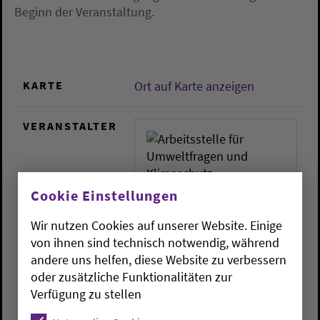
Beginn der Veranstaltung.
KARTE
Ort auf Karte anzeigen
VERANSTALTER
Cookie Einstellungen
Arbeitsstelle für
Wir nutzen Cookies auf unserer Website. Einige
Umweltfragen und
von ihnen sind technisch notwendig, während
Klimaschutz
andere uns helfen, diese Website zu verbessern
Philosophenweg 1
oder zusätzliche Funktionalitäten zur
26121
Oldenburg
Verfügung zu stellen