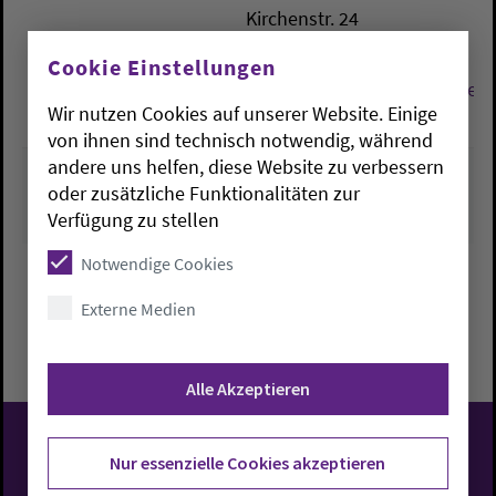
Kirchenstr. 24
26919
Brake
Cookie Einstellungen
kirchenbuero.brake@kirche-
Wir nutzen Cookies auf unserer Website. Einige
oldenburg.de
von ihnen sind technisch notwendig, während
andere uns helfen, diese Website zu verbessern
oder zusätzliche Funktionalitäten zur
Verfügung zu stellen
Notwendige Cookies
Externe Medien
Zurück zu Übersicht
Alle Akzeptieren
Nur essenzielle Cookies akzeptieren
Evangelisch-Lutherische