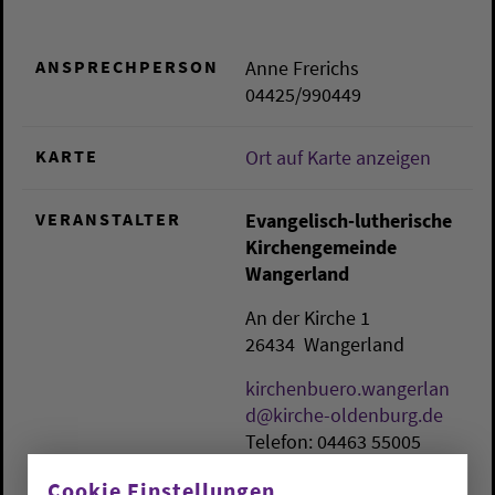
ANSPRECHPERSON
Anne Frerichs
04425/990449
KARTE
Ort auf Karte anzeigen
VERANSTALTER
Evangelisch-lutherische
Kirchengemeinde
Wangerland
An der Kirche 1
26434
Wangerland
kirchenbuero.wangerlan
d@kirche-oldenburg.de
Telefon: 04463 55005
Fax: 04463 5222
Cookie Einstellungen