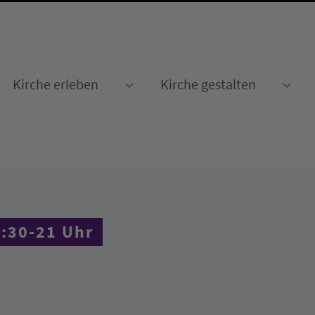
Kirche erleben
Kirche gestalten
Submenu for "Kirche erleben
Sub
9:30-21 Uhr