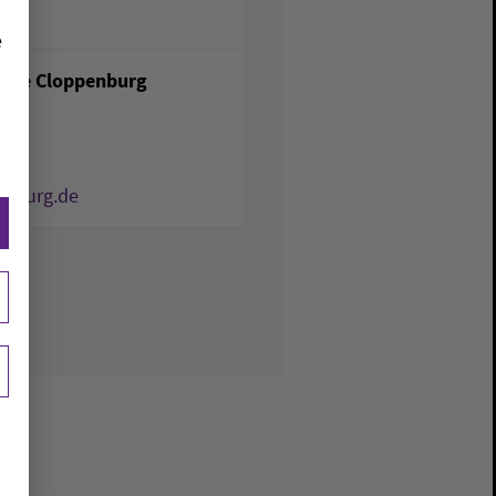
e
inde Cloppenburg
enburg.de