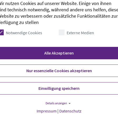
ir nutzen Cookies auf unserer Website. Einige von ihnen
Ort auf Karte anzeigen
ind technisch notwendig, während andere uns helfen, dies
ebsite zu verbessern oder zusätzliche Funktionalitäten zur
Evangelisch-lutherische Kirchengeme
erfügung zu stellen
Ritterstr. 6a
Notwendige Cookies
Externe Medien
49661
Cloppenburg
kirchenbuero.cloppenburg@kirche-old
Alle Akzeptieren
Nur essenzielle Cookies akzeptieren
Einwilligung speichern
Details anzeigen
Impressum
|
Datenschutz