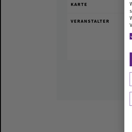
W
KARTE
s
W
VERANSTALTER
V