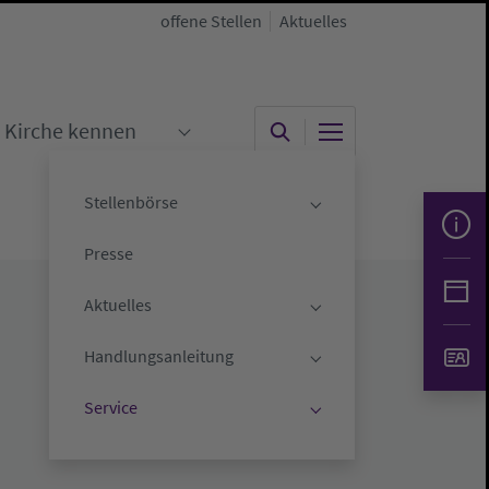
offene Stellen
Aktuelles
Kirche kennen
"
menu for "Kirche gestalten"
Submenu for "Kirche kennen"
Stellenbörse
Submenu for "Stelle
Presse
Aktuelles
Submenu for "Aktuell
Handlungsanleitung
Submenu for "Handlu
Service
Submenu for "Servic