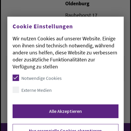
Oldenburg
Rauhehorst 17
26127
Oldenburg
Cookie Einstellungen
kirchenbuero.oldenburg-
Wir nutzen Cookies auf unserer Website. Einige
stadt@kirche-oldenburg.
von ihnen sind technisch notwendig, während
de
andere uns helfen, diese Website zu verbessern
oder zusätzliche Funktionalitäten zur
Verfügung zu stellen
Notwendige Cookies
Externe Medien
Zurück zu Übersicht
Alle Akzeptieren
Nur essenzielle Cookies akzeptieren