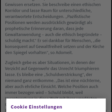
Gewissen ersetzen. Sie beschreibe einen ethischen
Korridor und lasse Raum für unterschiedliche,
verantwortete Entscheidungen. „Pazifistische
Positionen werden ausdrücklich gewürdigt als
prophetische Erinnerung daran, dass jede
Gewaltanwendung – auch die ethisch begründete –
schuldig macht.“ Er sei dankbar für Menschen, „die
konsequent auf Gewaltfreiheit setzen und der Kirche
den Spiegel vorhalten“, so Adomeit.
Zugleich gebe es aber Situationen, in denen der
Verzicht auf Gegenwehr das Unrecht triumphieren
lasse. Es bleibe eine „Schuldverstrickung“, der
niemand ganz entkomme. „Das ist eine nüchterne,
aber auch ehrliche Einsicht. Welche Position auch
immer bezogen wird – Schuld bleibt, weil
Verantwortung in diese Welt mit ihrer unerlösten
Gewalt hineinführt“. Friedensethik sei nicht nur eine
Cookie Einstellungen
Frage von Krieg und Waffen, sondern immer auch eine