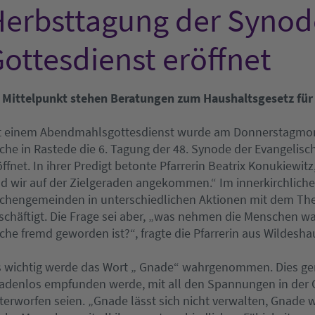
erbsttagung der Synod
ottesdienst eröffnet
 Mittelpunkt stehen Beratungen zum Haushaltsgesetz für
t einem Abendmahlsgottesdienst wurde am Donnerstagmorgen
rche in Rastede die 6. Tagung der 48. Synode der Evangelis
öffnet. In ihrer Predigt betonte Pfarrerin Beatrix Konukiew
nd wir auf der Zielgeraden angekommen.“ Im innerkirchliche
rchengemeinden in unterschiedlichen Aktionen mit dem Them
schäftigt. Die Frage sei aber, „was nehmen die Menschen wa
rche fremd geworden ist?“, fragte die Pfarrerin aus Wildesha
s wichtig werde das Wort „ Gnade“ wahrgenommen. Dies gerad
adenlos empfunden werde, mit all den Spannungen in der 
terworfen seien. „Gnade lässt sich nicht verwalten, Gnade wi