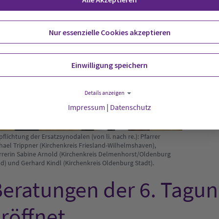
Nur essenzielle Cookies akzeptieren
Einwilligung speichern
Details anzeigen
Impressum
|
Datenschutz
pflichtung der Ersatzsynodalen (von li. nach re.): Pfarrer
hael Trippner (Kirchenkreis Friesland-Wilhelmshaven),
rrerin Sabine Arnold (Kirchenkreis Delmenhorst/Oldenburg
d) und Gerhard Kindl (Kirchenkreis Oldenburg Stadt).
eratungen der 6. Tagun
röffnet