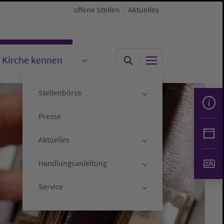
offene Stellen
Aktuelles
Kirche kennen
"
menu for "Kirche gestalten"
Submenu for "Kirche kennen"
Stellenbörse
Submenu for "Stelle
Presse
Aktuelles
Submenu for "Aktuell
Handlungsanleitung
Submenu for "Handlu
Service
Submenu for "Servic