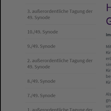
H
3. außerordentliche Tagung der
G
49. Synode
10./49. Synode
Im
9./49. Synode
Mi
Ki
er
2. außerordentliche Tagung der
si
49. Synode
Ki
be
8./49. Synode
Ki
Al
7./49. Synode
gn
un
1. außerordentliche Tagung der