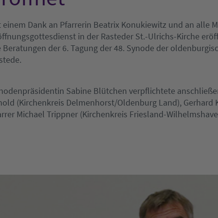
t einem Dank an Pfarrerin Beatrix Konukiewitz und an alle 
öffnungsgottesdienst in der Rasteder St.-Ulrichs-Kirche er
e Beratungen der 6. Tagung der 48. Synode der oldenburgis
stede.
nodenpräsidentin Sabine Blütchen verpflichtete anschließe
nold (Kirchenkreis Delmenhorst/Oldenburg Land), Gerhard K
arrer Michael Trippner (Kirchenkreis Friesland-Wilhelmshave