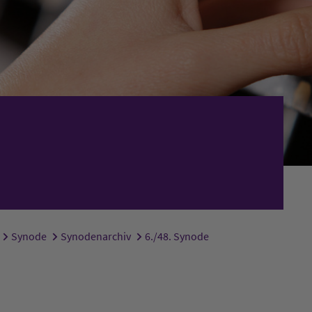
Synode
Synodenarchiv
6./48. Synode