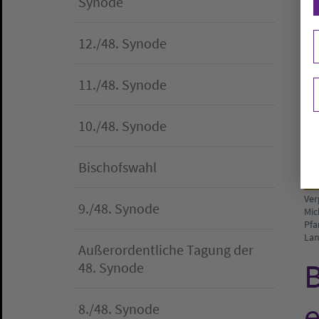
Synode
12./48. Synode
11./48. Synode
10./48. Synode
Bischofswahl
Ver
9./48. Synode
Mic
Pfa
Lan
Außerordentliche Tagung der
B
48. Synode
e
8./48. Synode