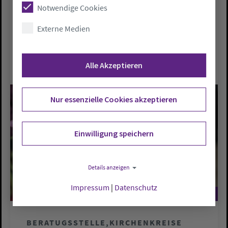
Wilhelmshaven hat eine neue Leitung
Notwendige Cookies
bekommen. Seit Januar werden die
Externe Medien
ehrenamtlichen Telefonseelsorgerinnen
und…
Alle Akzeptieren
Nur essenzielle Cookies akzeptieren
Einwilligung speichern
Details anzeigen
Impressum
|
Datenschutz
©
©
BERATUGSSTELLE
KIRCHENKREISE