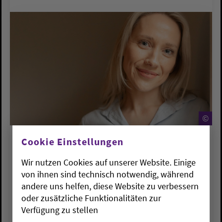
©
©
Cookie Einstellungen
KIRCHENKREISE
Neues Gesicht der Telefonseelsorge
Wir nutzen Cookies auf unserer Website. Einige
in Wilhelmshaven: Jessica Macke
von ihnen sind technisch notwendig, während
andere uns helfen, diese Website zu verbessern
Mi., 03.06.2026
oder zusätzliche Funktionalitäten zur
Verfügung zu stellen
Die Telefonseelsorge-Stelle Friesland-