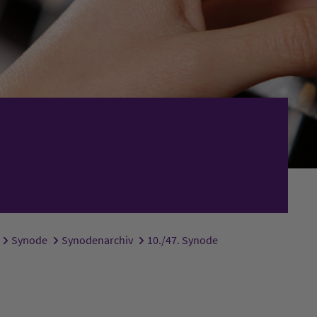
Synode
Synodenarchiv
10./47. Synode