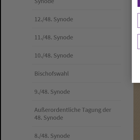
Synode
12./48. Synode
11./48. Synode
10./48. Synode
Bischofswahl
9./48. Synode
Außerordentliche Tagung der
48. Synode
8./48. Synode