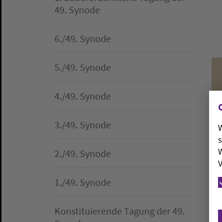
49. Synode
6./49. Synode
5./49. Synode
4./49. Synode
3./49. Synode
W
s
W
2./49. Synode
V
1./49. Synode
Konstituierende Tagung der 49.