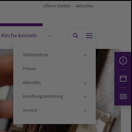
offene Stellen
Aktuelles
Kirche kennen
"
menu for "Kirche gestalten"
Submenu for "Kirche kennen"
Stellenbörse
Submenu for "Stelle
Presse
Aktuelles
Submenu for "Aktuell
Handlungsanleitung
Submenu for "Handlu
Service
Submenu for "Servic