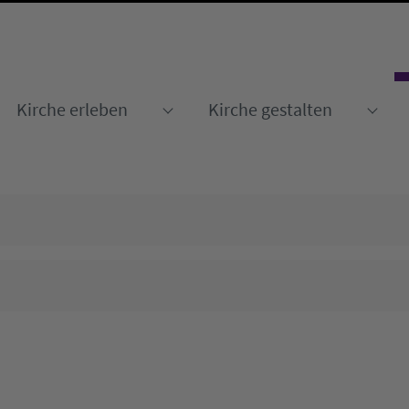
Kirche erleben
Kirche gestalten
Submenu for "Kirche erleben
Sub