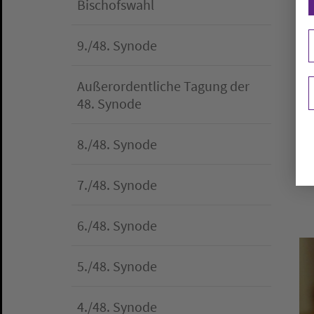
Bischofswahl
zw
9./48. Synode
Sy
Außerordentliche Tagung der
Er
48. Synode
Na
8./48. Synode
7./48. Synode
6./48. Synode
5./48. Synode
4./48. Synode