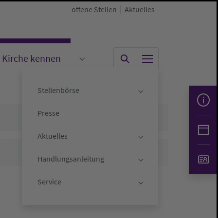
offene Stellen
Aktuelles
Kirche kennen
"
menu for "Kirche gestalten"
Submenu for "Kirche kennen"
Stellenbörse
Submenu for "Stelle
Presse
Aktuelles
Submenu for "Aktuell
Handlungsanleitung
Submenu for "Handlu
Service
Submenu for "Servic