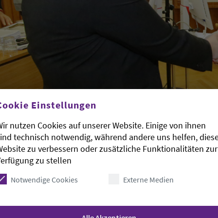
Cookie Einstellungen
ir nutzen Cookies auf unserer Website. Einige von ihnen
ind technisch notwendig, während andere uns helfen, dies
ebsite zu verbessern oder zusätzliche Funktionalitäten zur
röffnung des zweiten
erfügung zu stellen
Notwendige Cookies
Externe Medien
Verhandlungstages
ch der Andacht der Synodalen Ingrid Klebingat eröffnete 
Alle Akzeptieren