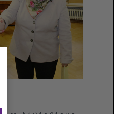
e
Synodenpräsidentin Sabine Blütchen den