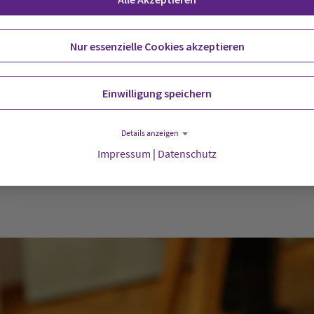
eiten Verhandlungstag der 10. Tagung der 48. Synode im B
Nur essenzielle Cookies akzeptieren
nodenpräsidentin Sabine Blütchen verpflichtete anschließe
satzsynodale.
Einwilligung speichern
ch oben
Details anzeigen
Impressum
|
Datenschutz