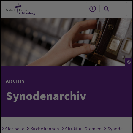
Zum Hauptinhalt springen
©
ARCHIV
Synodenarchiv
Startseite
Kirche kennen
Struktur+Gremien
Synode
Sie sind hier: