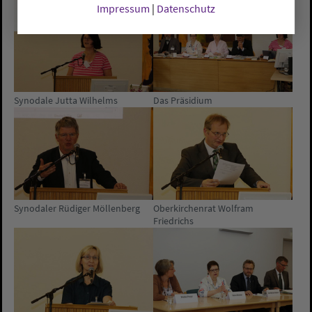
Impressum
|
Datenschutz
Synodale Jutta Wilhelms
Das Präsidium
Synodaler Rüdiger Möllenberg
Oberkirchenrat Wolfram
Friedrichs