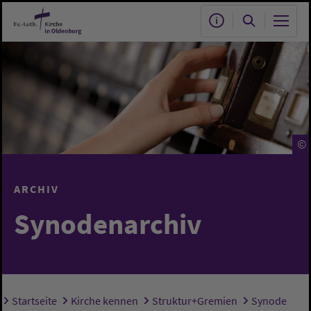
Zum Hauptinhalt springen
©
ARCHIV
Synodenarchiv
Startseite
Kirche kennen
Struktur+Gremien
Synode
Sie sind hier: