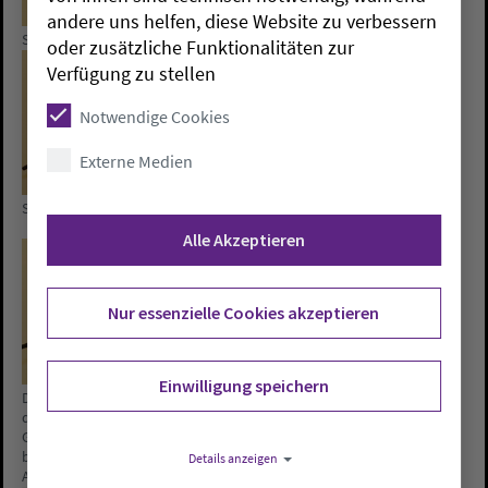
andere uns helfen, diese Website zu verbessern
Synodale Meike Bruns
Kreispfarrer Bertram Althausen
oder zusätzliche Funktionalitäten zur
Verfügung zu stellen
Notwendige Cookies
Externe Medien
Synodaler Joachim Tönjes
Synodale Christiane Geerken-
Thomas
Alle Akzeptieren
Nur essenzielle Cookies akzeptieren
Einwilligung speichern
Die Gleichstellungsbeauftragte
Die Beauftragte für Umwelt,
der oldenburgischen Kirche,
Klimaschutz und Energie in der
Gabriele Rüsch-Tillmanns,
Ev.-Luth. Kirche in Oldenburg,
berichtet aus ihrem
Kristine Ambrosy-Schütze, stellt
Details anzeigen
Arbeitsbereich.
den Synodalen ihren Bericht vor.