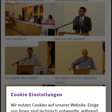
Synodale Friederike Meyer
Die Synode stimmt ab.
Das Präsidium
Bischof Jan Janssen
Synodaler Nico Lüttke
Synodaler Prof. Dr. Reinhard
Schulz
Cookie Einstellungen
Wir nutzen Cookies auf unserer Website. Einige
von ihnen sind technisch notwendig, während