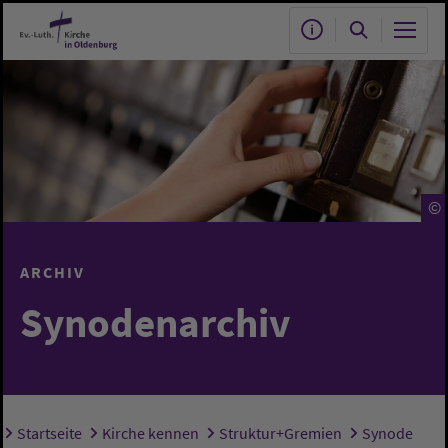
Zum Hauptinhalt springen
©
ARCHIV
Synodenarchiv
Startseite
Kirche kennen
Struktur+Gremien
Synode
Sie sind hier: