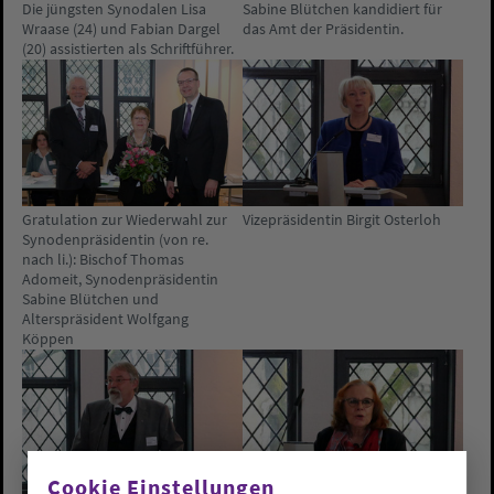
Die jüngsten Synodalen Lisa
Sabine Blütchen kandidiert für
Wraase (24) und Fabian Dargel
das Amt der Präsidentin.
(20) assistierten als Schriftführer.
Gratulation zur Wiederwahl zur
Vizepräsidentin Birgit Osterloh
Synodenpräsidentin (von re.
nach li.): Bischof Thomas
Adomeit, Synodenpräsidentin
Sabine Blütchen und
Alterspräsident Wolfgang
Köppen
Cookie Einstellungen