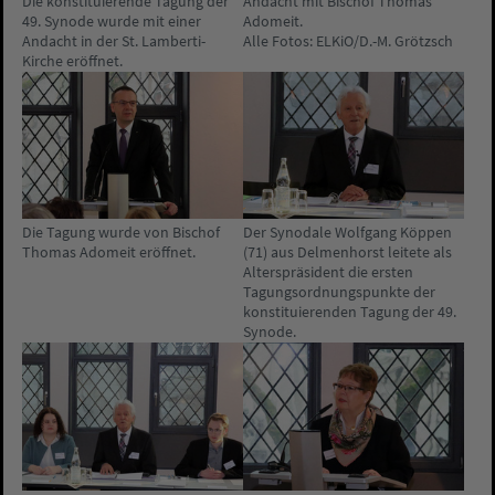
Die konstituierende Tagung der
Andacht mit Bischof Thomas
49. Synode wurde mit einer
Adomeit.
Andacht in der St. Lamberti-
Alle Fotos: ELKiO/D.-M. Grötzsch
Kirche eröffnet.
Die Tagung wurde von Bischof
Der Synodale Wolfgang Köppen
Thomas Adomeit eröffnet.
(71) aus Delmenhorst leitete als
Alterspräsident die ersten
Tagungsordnungspunkte der
konstituierenden Tagung der 49.
Synode.