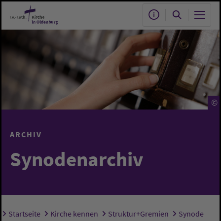
Zum Hauptinhalt springen
©
ARCHIV
Synodenarchiv
Startseite
Kirche kennen
Struktur+Gremien
Synode
Sie sind hier: