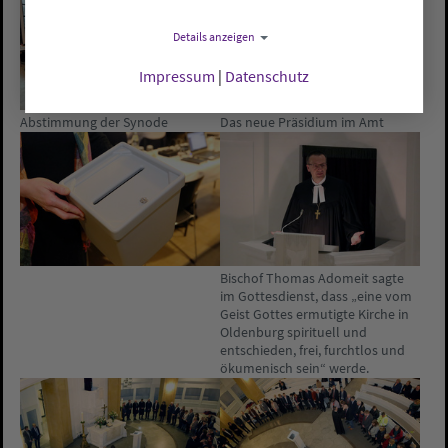
Details anzeigen
Impressum
|
Datenschutz
Abstimmung der Synode
Das neue Präsidium im Amt
Bischof Thomas Adomeit sagte
im Gottesdienst, dass „eine vom
Geist Gottes ermutigte Kirche in
Oldenburg spirituell und
entschieden, frei, furchtlos und
ökumenisch sein“ werde.