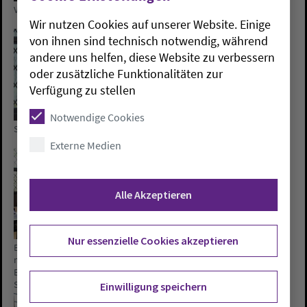
Vizepräsident Pfarrer Kai Wessels
Schriftführerin Anke Helm-
Wir nutzen Cookies auf unserer Website. Einige
Brandau
von ihnen sind technisch notwendig, während
andere uns helfen, diese Website zu verbessern
oder zusätzliche Funktionalitäten zur
Verfügung zu stellen
Notwendige Cookies
Schriftführerin Jutta-Wilhelms
Vereidigung der Synodalen, im
Bild Jost Richter, Schriftführer
Externe Medien
Alle Akzeptieren
Nur essenzielle Cookies akzeptieren
Bischof Thomas Adomeit, die
Abstimmung der Synode
neue Präsidentin Sabine
Blütchen und das neue
Synodenpräsidium
Einwilligung speichern