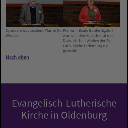
Synodenvizepräsident Pfarrer Kai
Pfarrerin Beate Bühler-Egdorf
Wessels
wurde in den Aufsichtsrat des
Diakonischen Werkes der Ev.-
Luth. Kirche Oldenburg e.V.
gewählt.
Nach oben
Evangelisch-Lutherische
Kirche in Oldenburg