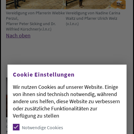
Vereidigung von Pfarrerin Wiebke
Vereidigung von Nadine Carina
Perzul,
Waitz und Pfarrer Ulrich Welz
Pfarrer Peter Sicking und Dr.
(v.l.n.r.)
Wilfried Kürschner(v.l.n.r.)
Nach oben
Cookie Einstellungen
Wir nutzen Cookies auf unserer Website. Einige
von ihnen sind technisch notwendig, während
andere uns helfen, diese Website zu verbessern
oder zusätzliche Funktionalitäten zur
Verfügung zu stellen
Bischof Thomas Adomeit stellt
Bericht von Bischof Thomas
den Bericht des Gemeinsamen
Adomeit
Notwendige Cookies
Kirchenausschusses vor.