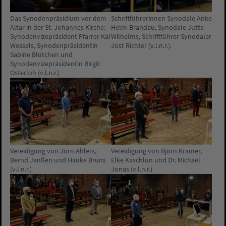
Das Synodenpräsidium vor dem
Schriftführerinnen Synodale Anke
Altar in der St. Johannes Kirche:
Helm-Brandau, Synodale Jutta
Synodenvizepräsident Pfarrer Kai
Wilhelms, Schriftführer Synodaler
Wessels, Synodenpräsidentin
Jost Richter (v.l.n.r.).
Sabine Blütchen und
Synodenvizepräsidentin Birgit
Osterloh (v.l.n.r.)
Vereidigung von Jörn Ahlers,
Vereidigung von Björn Kramer,
Bernd Janßen und Hauke Bruns
Elke Kaschlun und Dr. Michael
(v.l.n.r.)
Jonas (v.l.n.r.)