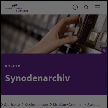
Zum Hauptinhalt springen
©
ARCHIV
Synodenarchiv
Startseite
Kirche kennen
Struktur+Gremien
Synode
Sie sind hier: