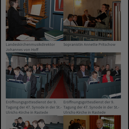
Landeskirchenmusikdirektor
Sopranistin Annette Pritschow
Johannes von Hoff
Eröffnungsgottesdienst der 9.
Eröffnungsgottesdienst der 9.
Tagung der 47. Synode in der St.-
Tagung der 47. Synode in der St.-
Ulrichs-Kirche in Rastede
Ulrichs-Kirche in Rastede