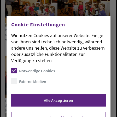
Cookie Einstellungen
Kreiskantor Tobias Götting
Chorarbeit der Kinder ist auch für
Wir nutzen Cookies auf unserer Website. Einige
demonstriert die Arbeit mit
gelebten Kirchenalltag wichtig.
einem Kinderchor.
Landeskirchenmusikdirektor
von ihnen sind technisch notwendig, während
Johannes von Hoff: Über die
andere uns helfen, diese Website zu verbessern
Kinder bringen wir auch die
oder zusätzliche Funktionalitäten zur
Eltern in die Kirche.
Verfügung zu stellen
Notwendige Cookies
Externe Medien
Alle Akzeptieren
Podiumsdiskussion zum
Wolfgang Stelljes (re.) moderiert
Schwerpunktthema
die Podiumsdiskussion
Kirchenmusik