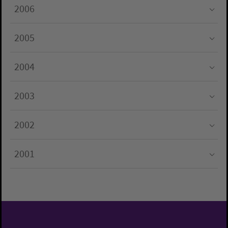
2006
Submenu for "2006"
2005
Submenu for "2005"
2004
Submenu for "2004"
2003
Submenu for "2003"
2002
Submenu for "2002"
2001
Submenu for "2001"