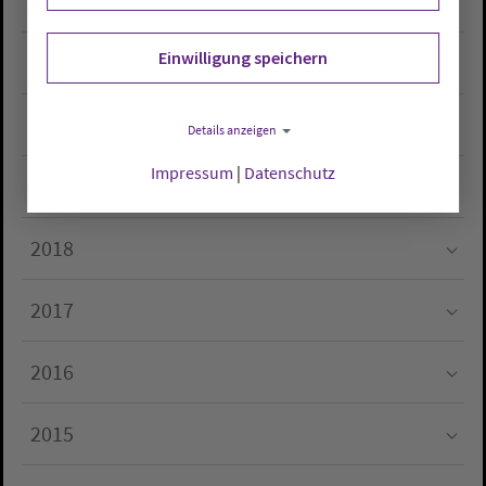
2022
Submenu for "2022"
Einwilligung speichern
2021
Submenu for "2021"
2020
Details anzeigen
Submenu for "2020"
Impressum
|
Datenschutz
2019
Submenu for "2019"
2018
Submenu for "2018"
2017
Submenu for "2017"
2016
Submenu for "2016"
2015
Submenu for "2015"