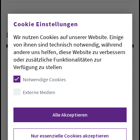
Cookie Einstellungen
Datumsfilter
Wir nutzen Cookies auf unserer Website. Einige
von ihnen sind technisch notwendig, während
andere uns helfen, diese Website zu verbessern
oder zusätzliche Funktionalitäten zur
Verfügung zu stellen
2026
Submenu for "2026"
Notwendige Cookies
2025
Externe Medien
Submenu for "2025"
2024
Submenu for "2024"
Alle Akzeptieren
2023
Submenu for "2023"
Nur essenzielle Cookies akzeptieren