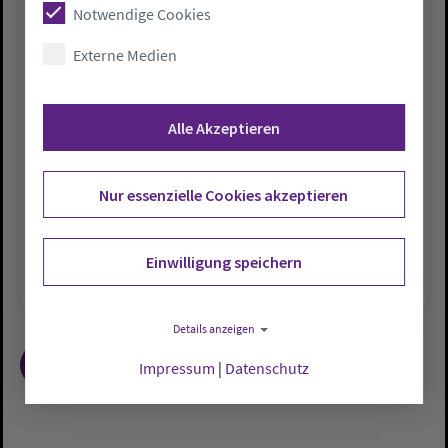
Notwendige Cookies
PRESSEMELDUNGEN
Externe Medien
Niemand soll alleine bleiben
So., 27.11.2016
Alle Akzeptieren
Mit einem ökumenischen Gottesdienst in der
Katholischen Pfarrkirche St. Vitus haben
Nur essenzielle Cookies akzeptieren
Vertreter der Evangelisch-lutherischen und
der Katholischen Kirche…
Einwilligung speichern
Details anzeigen
1
2
3
…
Impressum
|
Datenschutz