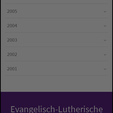
Submenu for "2006"
2005
Submenu for "2005"
2004
Submenu for "2004"
2003
Submenu for "2003"
2002
Submenu for "2002"
2001
Submenu for "2001"
Evangelisch-Lutherische