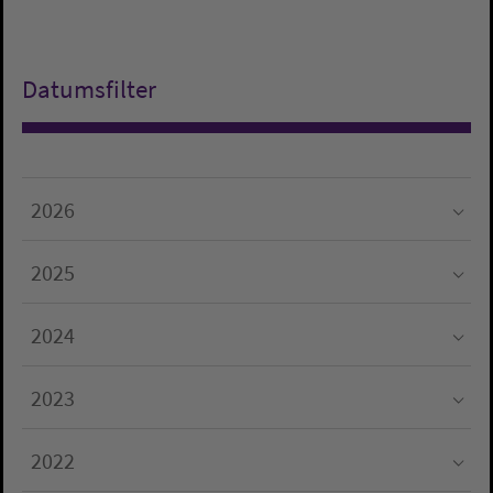
Datumsfilter
2026
Submenu for "2026"
2025
Submenu for "2025"
2024
Submenu for "2024"
2023
Submenu for "2023"
2022
Submenu for "2022"