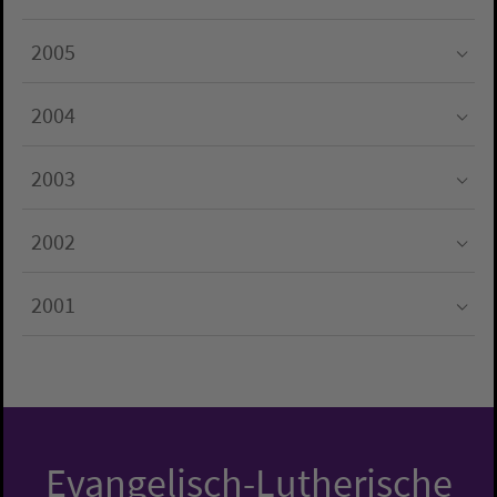
Submenu for "2006"
2005
Submenu for "2005"
2004
Submenu for "2004"
2003
Submenu for "2003"
2002
Submenu for "2002"
2001
Submenu for "2001"
Evangelisch-Lutherische