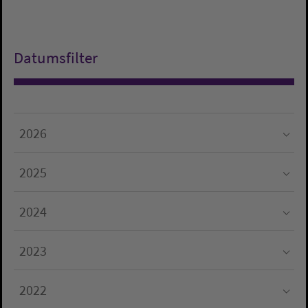
Datumsfilter
2026
Submenu for "2026"
2025
Submenu for "2025"
2024
Submenu for "2024"
2023
Submenu for "2023"
2022
Submenu for "2022"