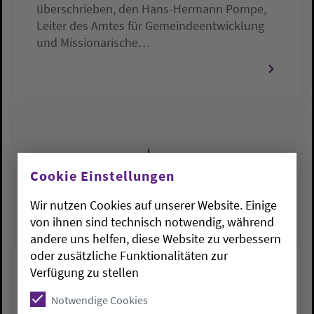
überschrieben, den Hans-Hermann Pompe,
Leiter des Amtes für Gemeindeentwicklung
und Missionarische…
Cookie Einstellungen
Wir nutzen Cookies auf unserer Website. Einige
von ihnen sind technisch notwendig, während
andere uns helfen, diese Website zu verbessern
oder zusätzliche Funktionalitäten zur
Verfügung zu stellen
PRESSEMELDUNGEN
Evangelische Heimvolkshochschule
Notwendige Cookies