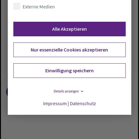
in Rastede bleibt bestehen
Externe Medien
Fr., 21.11.2008
Die Evangelische Heimvolkshochschule
Alle Akzeptieren
Rastede bleibt erhalten und soll weiter
ausgebaut werden. Dies beschloss die 47.
Nur essenzielle Cookies akzeptieren
Synode am Donnerstag auf …
Einwilligung speichern
1
2
3
Details anzeigen
Impressum
|
Datenschutz