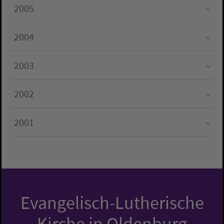
2005
Submenu for "2005"
2004
Submenu for "2004"
2003
Submenu for "2003"
2002
Submenu for "2002"
2001
Submenu for "2001"
Evangelisch-Lutherische
Kirche in Oldenburg