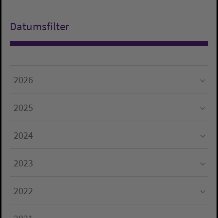
Datumsfilter
2026
Submenu for "2026"
2025
Submenu for "2025"
2024
Submenu for "2024"
2023
Submenu for "2023"
2022
Submenu for "2022"