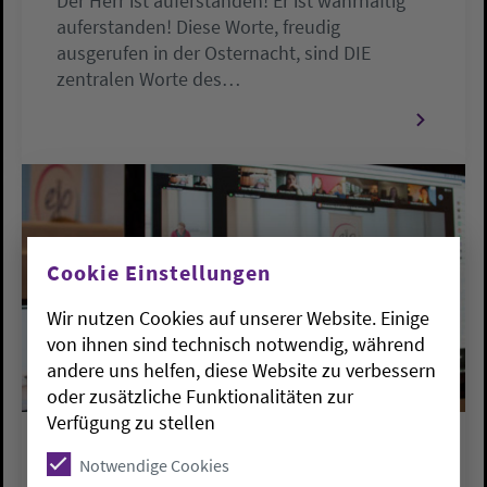
Der Herr ist auferstanden! Er ist wahrhaftig
auferstanden! Diese Worte, freudig
ausgerufen in der Osternacht, sind DIE
zentralen Worte des…
Cookie Einstellungen
Wir nutzen Cookies auf unserer Website. Einige
von ihnen sind technisch notwendig, während
andere uns helfen, diese Website zu verbessern
oder zusätzliche Funktionalitäten zur
Verfügung zu stellen
PRESSEMELDUNGEN
Notwendige Cookies