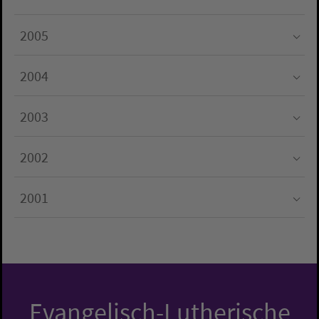
Submenu for "2006"
2005
Submenu for "2005"
2004
Submenu for "2004"
2003
Submenu for "2003"
2002
Submenu for "2002"
2001
Submenu for "2001"
Evangelisch-Lutherische