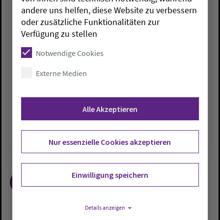
andere uns helfen, diese Website zu verbessern
KIRCHENKREISE
oder zusätzliche Funktionalitäten zur
„Ein Schiff ist ein Schiff ist ein
Verfügung zu stellen
Schiff“
Notwendige Cookies
Sa., 13.07.2024
Externe Medien
Die „Ora Et Labora“ wird 100 Jahre alt. Zu
Ehren des Geburtstags des Modellschiffes in
der Nikolaikirche auf der Insel Wangerooge
Alle Akzeptieren
werden ab dem 21.…
Nur essenzielle Cookies akzeptieren
Einwilligung speichern
1
2
Details anzeigen