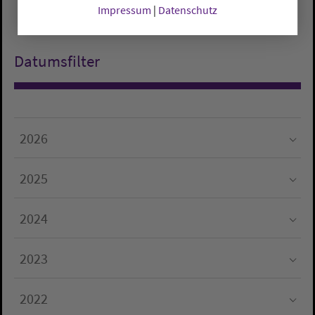
Impressum
|
Datenschutz
Datumsfilter
2026
Submenu for "2026"
2025
Submenu for "2025"
2024
Submenu for "2024"
2023
Submenu for "2023"
2022