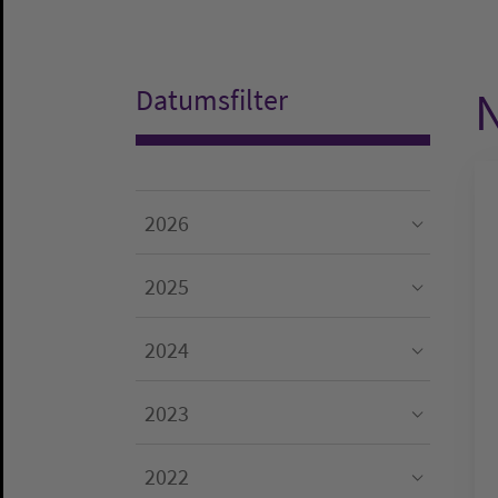
N
Datumsfilter
2026
Submenu for "2026"
2025
Submenu for "2025"
2024
Submenu for "2024"
2023
Submenu for "2023"
2022