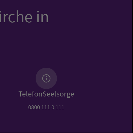
irche in
TelefonSeelsorge
0800 111 0 111