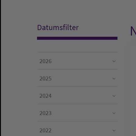
N
Datumsfilter
2026
Submenu for "2026"
2025
Submenu for "2025"
2024
Submenu for "2024"
2023
Submenu for "2023"
2022