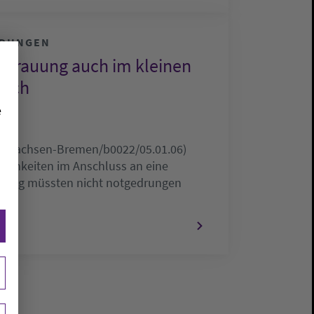
LDUNGEN
e Trauung auch im kleinen
lich
e
ersachsen-Bremen/b0022/05.01.06)
rlichkeiten im Anschluss an eine
rauung müssten nicht notgedrungen