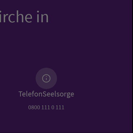
irche in
TelefonSeelsorge
0800 111 0 111