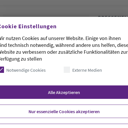
PRESSEME
Kirchlich
Cookie Einstellungen
Kreis mög
ir nutzen Cookies auf unserer Website. Einige von ihnen
ind technisch notwendig, während andere uns helfen, dies
Fr., 06.01.2006
ebsite zu verbessern oder zusätzliche Funktionalitäten zur
erfügung zu stellen
(oeh/epd Ned
Hochzeitsfeie
Notwendige Cookies
Externe Medien
kirchliche T
groß…
Alle Akzeptieren
Nur essenzielle Cookies akzeptieren