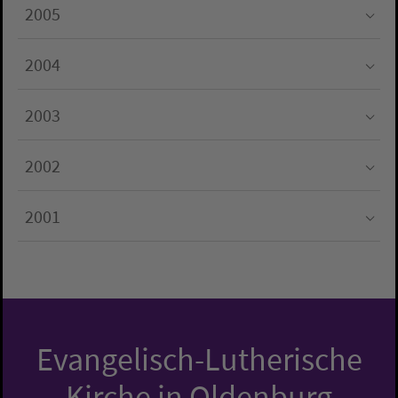
2005
Submenu for "2005"
2004
Submenu for "2004"
2003
Submenu for "2003"
2002
Submenu for "2002"
2001
Submenu for "2001"
Evangelisch-Lutherische
Kirche in Oldenburg