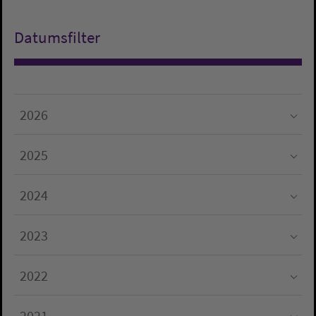
Datumsfilter
2026
Submenu for "2026"
2025
Submenu for "2025"
2024
Submenu for "2024"
2023
Submenu for "2023"
2022
Submenu for "2022"
2021