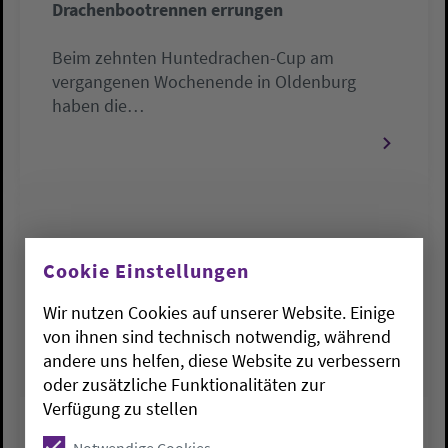
Drachenbootrennen errungen
Beim zehnten Huntedrachen-Cup am
vergangenen Wochenende in Oldenburg
haben die…
Cookie Einstellungen
Wir nutzen Cookies auf unserer Website. Einige
von ihnen sind technisch notwendig, während
andere uns helfen, diese Website zu verbessern
oder zusätzliche Funktionalitäten zur
Verfügung zu stellen
Impulse für menschenfreundliche