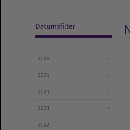
N
Datumsfilter
2026
Submenu for "2026"
2025
Submenu for "2025"
2024
Submenu for "2024"
2023
Submenu for "2023"
2022