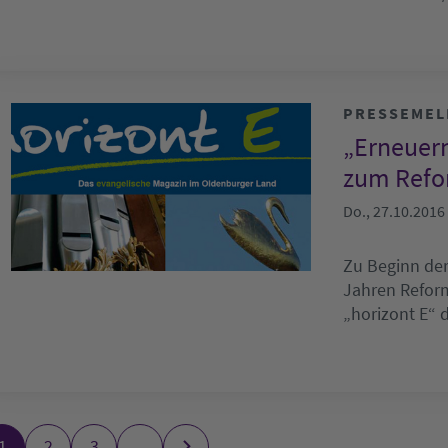
PRESSEME
„Erneuer
zum Refo
Do., 27.10.2016
Zu Beginn der
Jahren Reform
„horizont E“ 
1
2
3
…