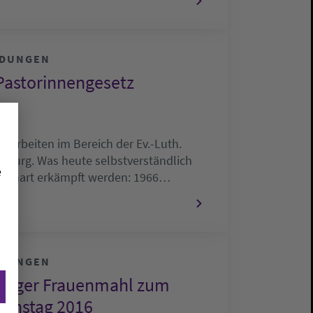
LDUNGEN
Pastorinnengesetz
n arbeiten im Bereich der Ev.-Luth.
enburg. Was heute selbstverständlich
e
ste hart erkämpft werden: 1966…
LDUNGEN
burger Frauenmahl zum
ionstag 2016