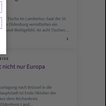
ckte Tische im Lambertus-Saal der St.
he in Oldenburg vermittelten ein
Bild und Wohlgefühl. An acht Tischen…
EISE
st nicht nur Europa
surtagung nach Brüssel in die
auptstadt ist Ende Oktober der
aus dem Kirchenkreis
/Oldenburg-Land…