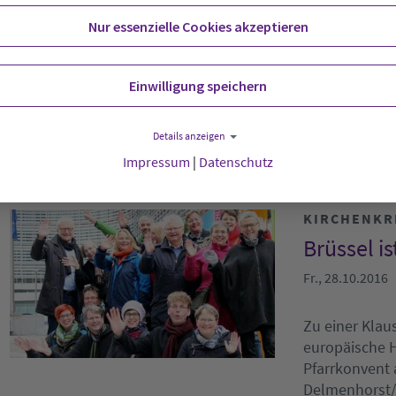
So., 30.10.2016
Nur essenzielle Cookies akzeptieren
Festlich gede
Einwilligung speichern
Lamberti-Kirc
einladendes 
Details anzeigen
Impressum
|
Datenschutz
KIRCHENKR
Brüssel i
Fr., 28.10.2016
Zu einer Klau
europäische H
Pfarrkonvent 
Delmenhorst