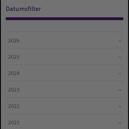
Datumsfilter
2026
Submenu for "2026"
2025
Submenu for "2025"
2024
Submenu for "2024"
2023
Submenu for "2023"
2022
Submenu for "2022"
2021