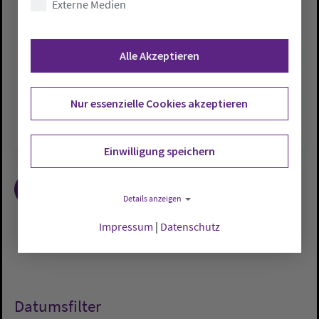
Externe Medien
Do., 05.02.2004
Kirchenmusik- nur angenehmes
Alle Akzeptieren
gottesdienstliches Beiwerk oder
substantieller Teil christlicher Verkündigung?
Dies ist eine der Fragen, mit denen sich…
Nur essenzielle Cookies akzeptieren
Einwilligung speichern
1
2
Details anzeigen
Impressum
|
Datenschutz
Datumsfilter