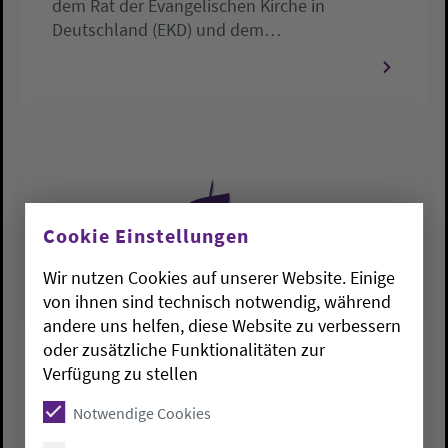
dem Rat der Evangelischen Kirche in
Deutschland (EKD) und dem…
Cookie Einstellungen
Wir nutzen Cookies auf unserer Website. Einige
von ihnen sind technisch notwendig, während
andere uns helfen, diese Website zu verbessern
oder zusätzliche Funktionalitäten zur
PRESSEMELDUNGEN
Verfügung zu stellen
Musik als Ausdruck christlichen
Notwendige Cookies
Glaubens  Vortrag und Konzert