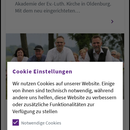
Akademie der Ev.-Luth. Kirche in Oldenburg.
Mit dem neu eingerichteten…
Cookie Einstellungen
Wir nutzen Cookies auf unserer Website. Einige
von ihnen sind technisch notwendig, während
andere uns helfen, diese Website zu verbessern
oder zusätzliche Funktionalitäten zur
Verfügung zu stellen
PRESSEMELDUNGEN
Landschaft und Musik näher
Notwendige Cookies
gebracht