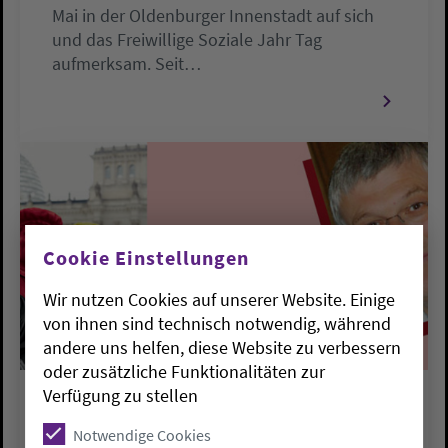
Mai in der Oldenburger Innenstadt auf sich
und das Freiwillige Soziale Jahr Tag
aufmerksam. Seit…
Cookie Einstellungen
Wir nutzen Cookies auf unserer Website. Einige
von ihnen sind technisch notwendig, während
andere uns helfen, diese Website zu verbessern
oder zusätzliche Funktionalitäten zur
Verfügung zu stellen
PRESSEMELDUNGEN
Notwendige Cookies
Schnittstelle von Kirche und Politik