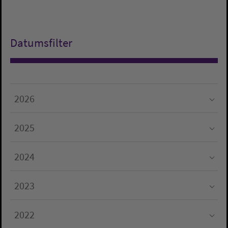
Datumsfilter
2026
Submenu for "2026"
2025
Submenu for "2025"
2024
Submenu for "2024"
2023
Submenu for "2023"
2022
Submenu for "2022"