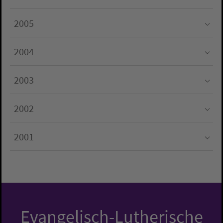
Submenu for "2006"
2005
Submenu for "2005"
2004
Submenu for "2004"
2003
Submenu for "2003"
2002
Submenu for "2002"
2001
Submenu for "2001"
Evangelisch-Lutherische