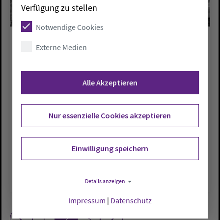
Verfügung zu stellen
Notwendige Cookies
Externe Medien
PRESSEMELDUNGEN
Die Jeckes. Eine deutsch-jüdische
Geschichte
Alle Akzeptieren
Fr., 08.10.2021
Nur essenzielle Cookies akzeptieren
„Jeckes“ – das sind rund 60.000
deutschsprachige Jüdinnen und Juden, die
vor allem aus Nazi-Deutschland in das
Einwilligung speichern
damalige Palästina auswanderten. In…
Details anzeigen
Impressum
|
Datenschutz
1
2
3