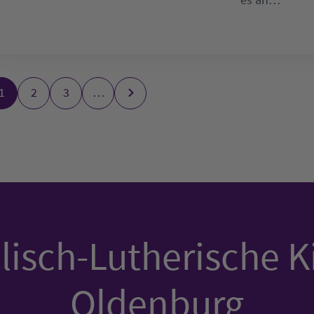
1
2
3
…
isch-Lutherische K
Oldenburg