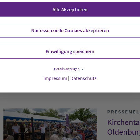
PRESSEME
Alle Akzeptieren
Tobender
Kirchenm
Nur essenzielle Cookies akzeptieren
Sa., 25.06.2022
Mit tobendem
Einwilligung speichern
Kirchenmusik
oldenburgisch
Details anzeigen
Evangelisch
Impressum
|
Datenschutz
PRESSEME
Kirchenta
Oldenbur