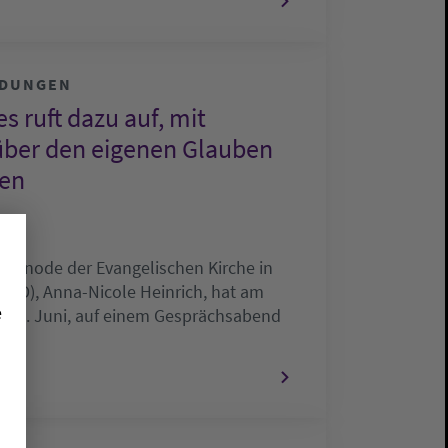
LDUNGEN
s ruft dazu auf, mit
über den eigenen Glauben
hen
r Synode der Evangelischen Kirche in
EKD), Anna-Nicole Heinrich, hat am
e
 27. Juni, auf einem Gesprächsabend