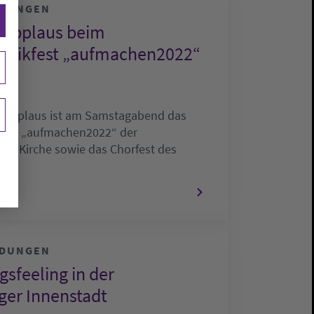
LDUNGEN
 Applaus beim
usikfest „aufmachen2022“
 Applaus ist am Samstagabend das
fest „aufmachen2022“ der
en Kirche sowie das Chorfest des
en…
LDUNGEN
gsfeeling in der
ger Innenstadt