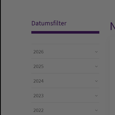
N
Datumsfilter
2026
Submenu for "2026"
2025
Submenu for "2025"
2024
Submenu for "2024"
2023
Submenu for "2023"
2022