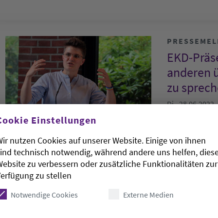
PRESSEME
EKD-Präse
anderen 
zu sprec
Di., 28.06.2022
Cookie Einstellungen
Die Präses de
ir nutzen Cookies auf unserer Website. Einige von ihnen
Deutschland (
ind technisch notwendig, während andere uns helfen, dies
Montagabend,
ebsite zu verbessern oder zusätzliche Funktionalitäten zur
mit…
erfügung zu stellen
Notwendige Cookies
Externe Medien